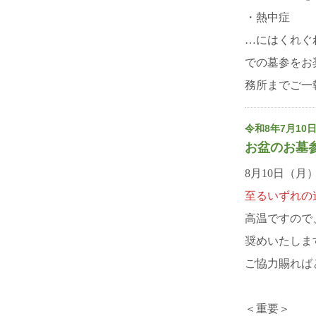
・熱中症
…にはくれぐ
での墓参を
お
務所までご一報く
令和8年7月10
お盆のお墓
8月10日（月
至るいずれの
高温ですので
奨め
いたしま
ご協力賜れば
＜重要＞