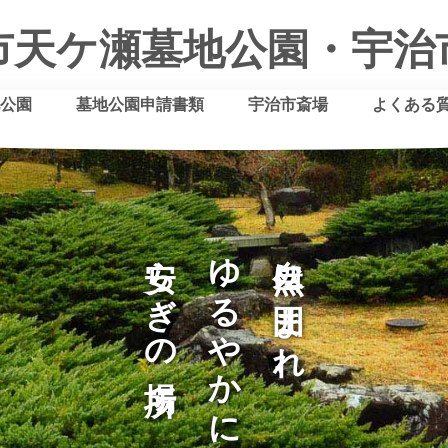
99205
市天ケ瀬墓地公園
・
宇治
公園
墓地公園申請書類
宇治市斎場
よくある
安らぎの場所
ゆるやかに時が流れる
自然に囲まれ、