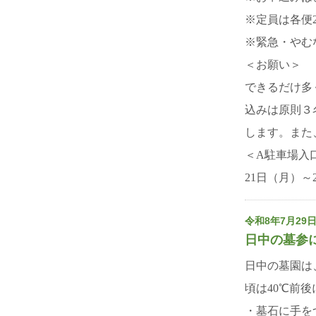
※定員は各便
※緊急・やむ
＜お願い＞
できるだけ多
込みは原則３
します。また
＜A駐車場入
21日（月）～
令和8年7月29
日中の墓参
日中の墓園は、
頃は40℃前
・墓石に手を