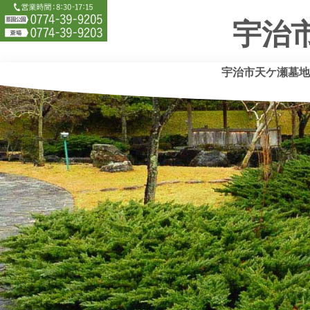
墓園公園TEL:0774399205 斎場TEL:07743
宇治
宇治市天ケ瀬墓地
宇
治
市
天
ケ
瀬
墓
地