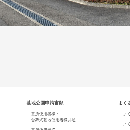
墓地公園申請書類
よく
墓所使用者様・
よ
合葬式墓地使用者様共通
よ