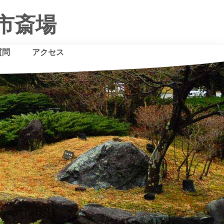
市斎場
質問
アクセス