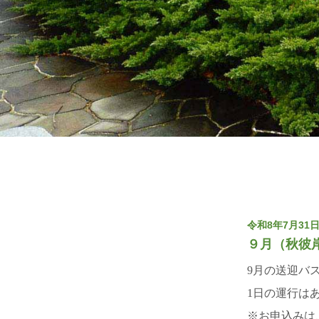
公
園・
宇
治
市
斎
場
令和8年7月31
９月（秋彼
9月の送迎バス
1日の運行は
※お申込みは